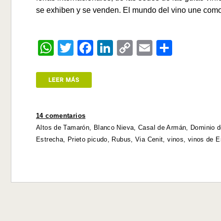
se exhiben y se venden. El mundo del vino une com
W
T
F
Li
C
E
S
h
wi
a
n
o
m
h
at
tt
c
k
p
ail
ar
LEER MÁS
s
er
e
e
y
e
A
b
dI
Li
14 comentarios
p
o
n
n
Altos de Tamarón
,
Blanco Nieva
,
Casal de Armán
,
Dominio d
p
o
k
Estrecha
,
Prieto picudo
,
Rubus
,
Via Cenit
,
vinos
,
vinos de 
k