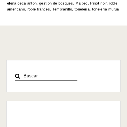
p
o
n
n
elena ceca antón
,
gestión de bosques
,
Malbec
,
Pinot noir
,
roble
americano
,
roble francés
,
Tempranillo
,
tonelería
,
tonelería murúa
p
o
k
k