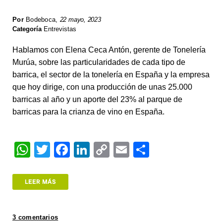
Por
Bodeboca
,
22 mayo, 2023
Categoría
Entrevistas
Hablamos con Elena Ceca Antón, gerente de Tonelería
Murúa, sobre las particularidades de cada tipo de
barrica, el sector de la tonelería en España y la empresa
que hoy dirige, con una producción de unas 25.000
barricas al año y un aporte del 23% al parque de
barricas para la crianza de vino en España.
W
T
F
Li
C
E
S
h
wi
a
n
o
m
h
at
tt
c
k
p
ail
ar
LEER MÁS
s
er
e
e
y
e
A
b
dI
Li
3 comentarios