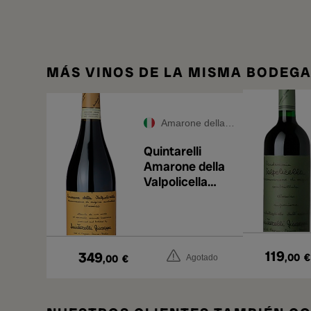
MÁS VINOS DE LA MISMA BODEG
Amarone della Valpolicella DOCG
Quintarelli
Amarone della
Valpolicella
2018
119
349
,00
€
,00
€
Agotado