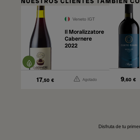
NUESTROS CLIENTES TAMBIÉN 
Veneto IGT
Il Moralizzatore
Cabernere
2022
9
17
,60
€
,50
€
Agotado
Disfruta de tu prime