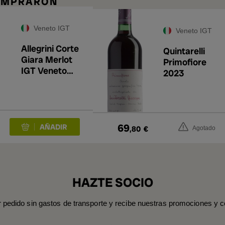
COMPRARON
Veneto IGT
Veneto IGT
Allegrini Corte
Quintarelli
Giara Merlot
Primofiore
IGT Veneto
2023
2025
69
,80
€
Agotado
HAZTE SOCIO
r pedido sin gastos de transporte y recibe nuestras promociones y c