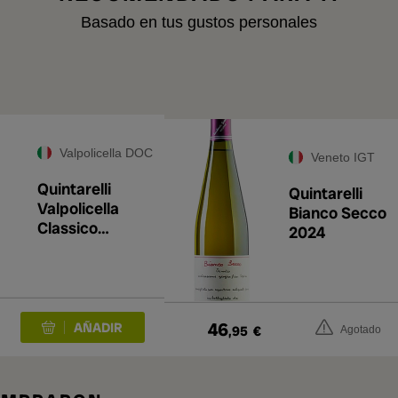
Basado en tus gustos personales
A
Valpolicella DOC
Veneto IGT
Quintarelli
Quintarelli
Valpolicella
Bianco Secco
Classico
2024
Superiore 2018
46
,95
€
Agotado