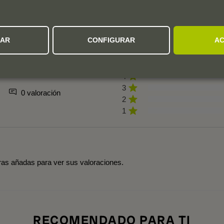
OPINION DE LOS CLIENTES
ZAR
CONFIGURAR
AC
5
4
3
0 valoración
2
1
tras añadas para ver sus valoraciones.
RECOMENDADO PARA TI