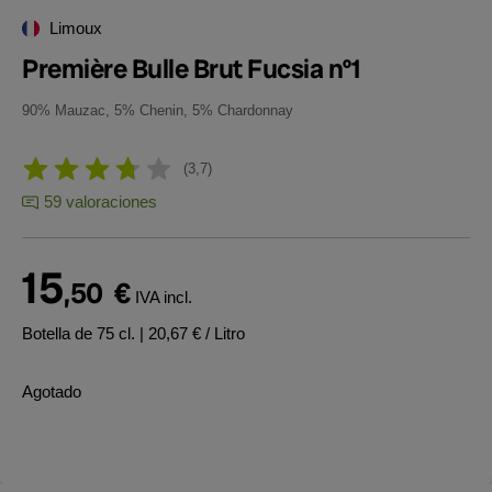
Limoux
Première Bulle Brut Fucsia nº1
90% Mauzac, 5% Chenin, 5% Chardonnay
3,7
59 valoraciones
15
,50
€
IVA incl.
Botella de 75 cl.
| 20,67 € / Litro
Agotado