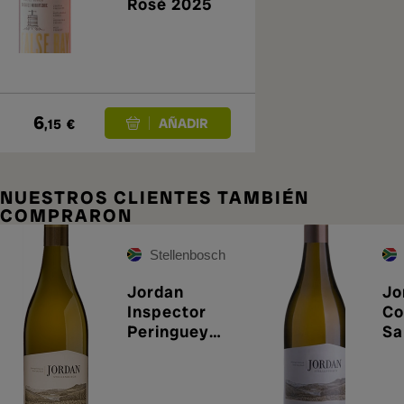
Rosé 2025
6
,15
€
NUESTROS CLIENTES TAMBIÉN
COMPRARON
Stellenbosch
Jordan
Jo
Inspector
Co
Peringuey
Sa
Chenin Blanc
Bl
2024