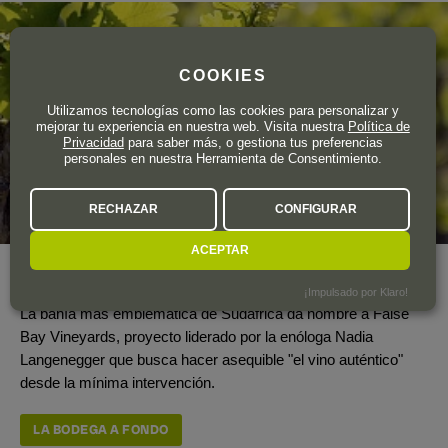
COOKIES
Utilizamos tecnologías como las cookies para personalizar y
mejorar tu experiencia en nuestra web. Visita nuestra
Política de
Privacidad
para saber más, o gestiona tus preferencias
personales en nuestra Herramienta de Consentimiento.
RECHAZAR
CONFIGURAR
ACEPTAR
Año de fundación
1994
¡Impulsado por Klaro!
La bahía más emblemática de Sudáfrica da nombre a False
Bay Vineyards, proyecto liderado por la enóloga Nadia
Langenegger que busca hacer asequible "el vino auténtico"
desde la mínima intervención.
LA BODEGA A FONDO