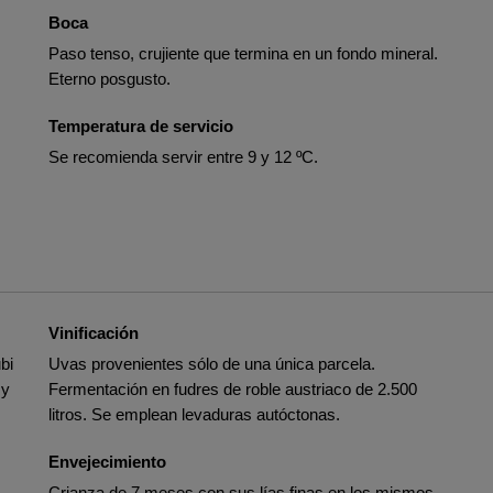
Boca
Paso tenso, crujiente que termina en un fondo mineral.
Eterno posgusto.
Temperatura de servicio
Se recomienda servir entre 9 y 12 ºC.
Vinificación
bi
Uvas provenientes sólo de una única parcela.
 y
Fermentación en fudres de roble austriaco de 2.500
litros. Se emplean levaduras autóctonas.
Envejecimiento
Crianza de 7 meses con sus lías finas en los mismos