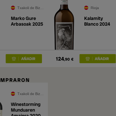
Txakoli de Bizkaia
Rioja
Marko Gure
Kalamity
Arbasoak 2025
Blanco 2024
124
,90
€
COMPRARON
Txakoli de Bizkaia
Winestorming
Munduaren
Amaiera 2020