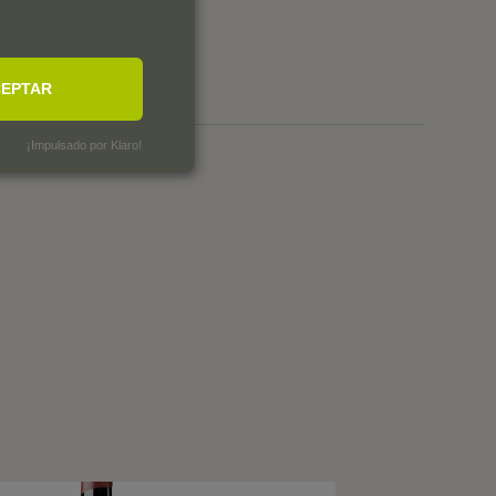
0
0
0
EPTAR
¡Impulsado por Klaro!