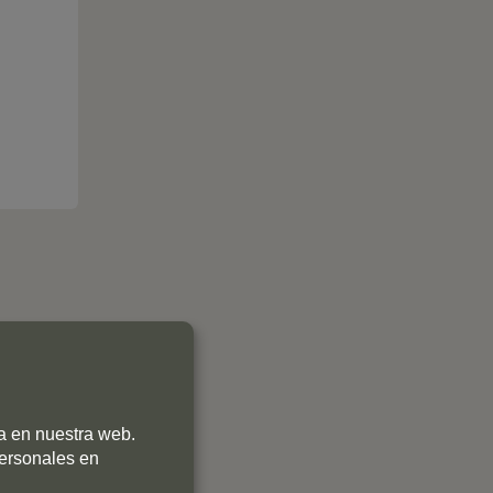
ia en nuestra web.
0
personales en
0