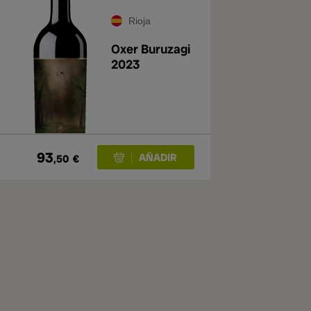
Rioja
Oxer Buruzagi
2023
93
,50
€