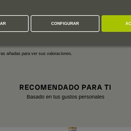
3
0 valoración
2
1
ZAR
CONFIGURAR
AC
Añadas:
2025
2023
tras añadas para ver sus valoraciones.
RECOMENDADO PARA TI
Basado en tus gustos personales
A