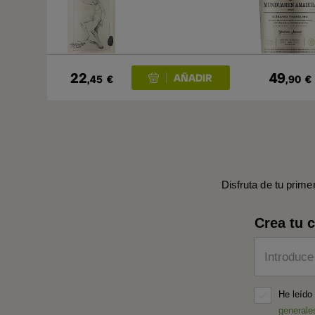
22
49
,45
€
,90
€
Disfruta de tu prime
Crea tu 
Introduce
He leído
generale