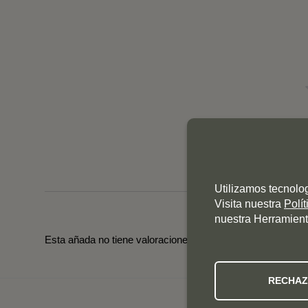
Utilizamos tecnolo
Visita nuestra
Polí
nuestra Herramient
Esta añada no tiene valoraciones todavía. Pincha en las o
RECHA