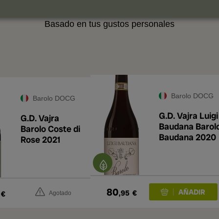
RECOMENDADO PARA TI
Basado en tus gustos personales
A
Barolo DOCG
Barolo DOCG
G.D. Vajra Luigi
G.D. Vajra
Baudana Barol
Barolo Coste di
Baudana 2020
Rose 2021
80
,95
€
€
Agotado