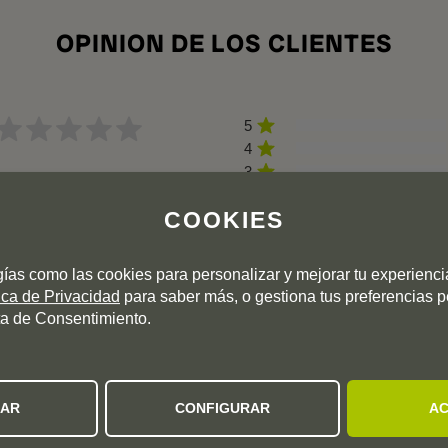
OPINION DE LOS CLIENTES
5
4
3
0 valoración
2
COOKIES
1
Añadas:
2025
2024
gías como las cookies para personalizar y mejorar tu experienc
tica de Privacidad
para saber más, o gestiona tus preferencias 
a de Consentimiento.
tras añadas para ver sus valoraciones.
ZAR
CONFIGURAR
AC