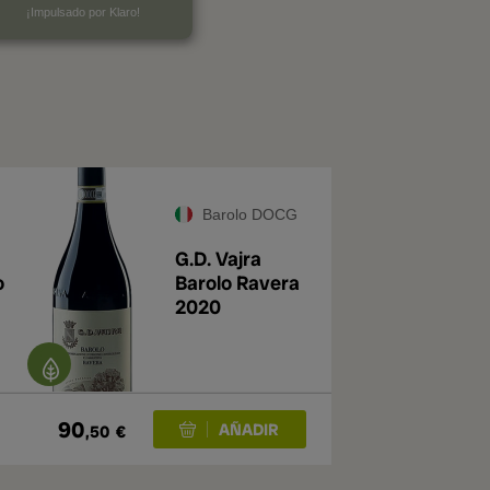
¡Impulsado por Klaro!
Barolo DOCG
G.D. Vajra
o
Barolo Ravera
2020
90
,50
€