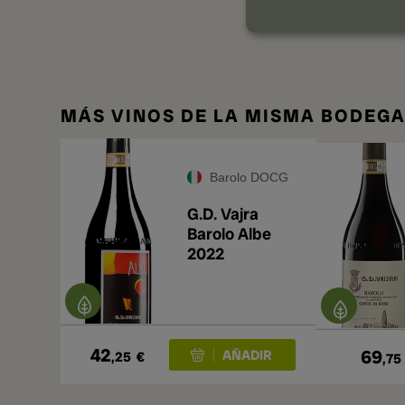
MÁS VINOS DE LA MISMA BODEG
Barolo DOCG
G.D. Vajra
Barolo Albe
2022
42
69
,25
€
,75