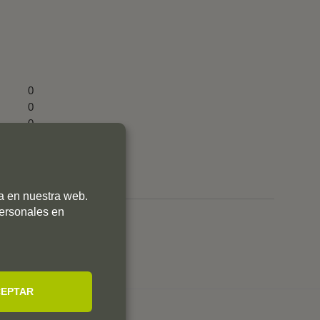
0
0
0
0
0
ia en nuestra web.
personales en
EPTAR