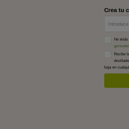
Crea tu 
Introduce
He leído
generale
Recibe l
destilad
baja en cualq