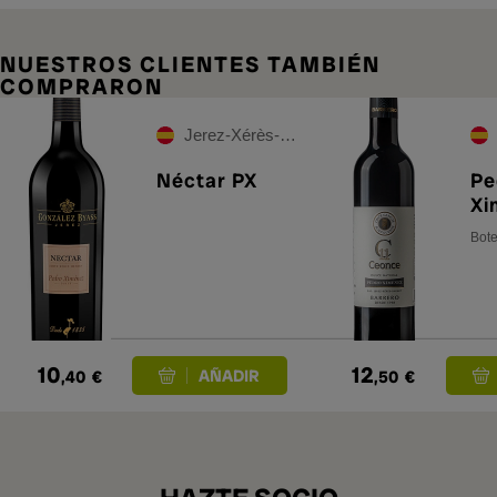
NUESTROS CLIENTES TAMBIÉN
COMPRARON
Jerez-Xérès-Sherry
Néctar PX
Pe
Xi
Bote
10
12
,40
€
,50
€