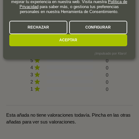
mejorar tu experiencia en nuestra web. Visita nuestra
Política de
Privacidad
para saber más, o gestiona tus preferencias
personales en nuestra Herramienta de Consentimiento.
RECHAZAR
CONFIGURAR
0 valoración
ACEPTAR
¡Impulsado por Klaro!
5
0
4
0
3
0
2
0
1
0
Esta añada no tiene valoraciones todavía. Pincha en las otras
añadas para ver sus valoraciones.