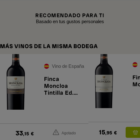
RECOMENDADO PARA TI
Basado en tus gustos personales
MÁS VINOS DE LA MISMA BODEGA
Vino de España
Fi
Finca
Mo
Moncloa
Tintilla Ed.
Limitada
2020
15
33
,95
€
,15
€
Agotado