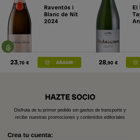
Raventós i
El
Blanc de Nit
Ta
2024
An
20
23
28
,70
€
,90
€
HAZTE SOCIO
Disfruta de tu primer pedido sin gastos de transporte y
recibe nuestras promociones y contenidos editoriales
Crea tu cuenta: