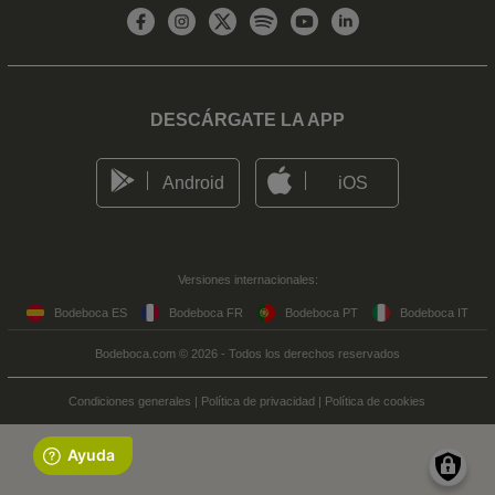
DESCÁRGATE LA APP
Android
iOS
Versiones internacionales:
Bodeboca ES
Bodeboca FR
Bodeboca PT
Bodeboca IT
Bodeboca.com © 2026 - Todos los derechos reservados
Condiciones generales
|
Política de privacidad
|
Política de cookies