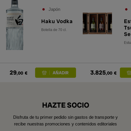
Japón
Haku Vodka
Es
Ts
Botella de 70 cl.
Se
(x
Estu
29
3.825
,00
€
,00
€
HAZTE SOCIO
Disfruta de tu primer pedido sin gastos de transporte y
recibe nuestras promociones y contenidos editoriales