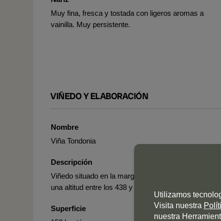
Muy fina, fresca y tostada con ligeros aromas a
vainilla. Muy persistente.
VIÑEDO Y ELABORACIÓN
Nombre
Viña Tondonia
Descripción
Viñedo situado en la margen derecha del río Ebro a
una altitud entre los 438 y los 489 metros.
Utilizamos tecnolo
Visita nuestra
Polí
Superficie
nuestra Herramient