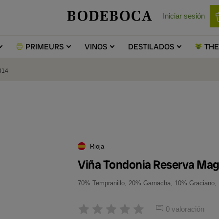
Iniciar sesión
PRIMEURS
VINOS
DESTILADOS
TH
014
Rioja
Viña Tondonia Reserva Ma
70% Tempranillo, 20% Garnacha, 10% Graciano,
0 valoración