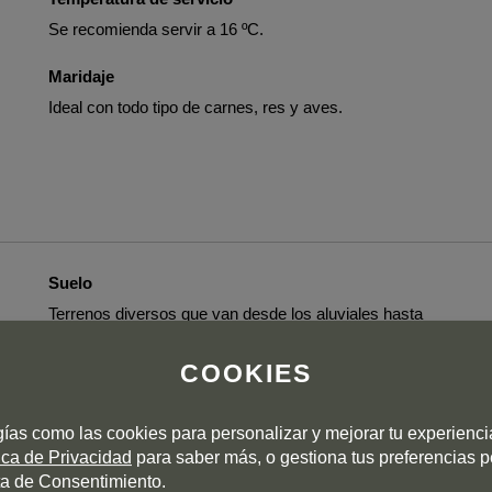
Se recomienda servir a 16 ºC.
Maridaje
Ideal con todo tipo de carnes, res y aves.
Suelo
Terrenos diversos que van desde los aluviales hasta
los arcillo-calcáreos con presencia de gravas y cantos
rodados.
COOKIES
Vinificación
gías como las cookies para personalizar y mejorar tu experienc
Una vez en bodega, las uvas pasan por un
tica de Privacidad
para saber más, o gestiona tus preferencias 
despalillador para retirar el raspón y el mosto fermenta
a de Consentimiento.