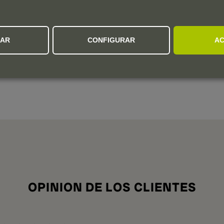
con hollejos en grandes tinas de roble de 240
hectolitros.
Envejecimiento
ZAR
CONFIGURAR
AC
Crianza de 6 años en barrica de roble. Sometido a dos
trasiegas por año.
OPINION DE LOS CLIENTES