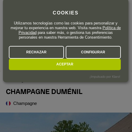
Wine Enthusiast:
Effectively a Blanc de Noirs, made entirely from red-skinned
COOKIES
grapes, this is a blend of Pinot Noir and Pinot Meunier. The
Utilizamos tecnologías como las cookies para personalizar y
wine was aged for five years on its lees before release, giving
mejorar tu experiencia en nuestra web. Visita nuestra
Política de
it a rich, full character that is just right. With maturing ripe
Privacidad
para saber más, o gestiona tus preferencias
personales en nuestra Herramienta de Consentimiento.
white-fruit flavors, the wine is ready to drink. - Roger Voss
RECHAZAR
CONFIGURAR
ACEPTAR
¡Impulsado por Klaro!
La bodega
CHAMPAGNE DUMÉNIL
Champagne