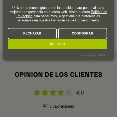
Año de fundación
1929
Utilizamos tecnologías como las cookies para personalizar y
mejorar tu experiencia en nuestra web. Visita nuestra
Política de
Privacidad
para saber más, o gestiona tus preferencias
El ron dominicano más vendido en España tuvo su origen en
personales en nuestra Herramienta de Consentimiento.
el sueño de dos hermanos españoles que en 1929 emigraron
a la República Dominicana.
RECHAZAR
CONFIGURAR
LA DESTILERÍA A FONDO
ACEPTAR
¡Impulsado por Klaro!
OPINION DE LOS CLIENTES
4,0
3 valoraciones