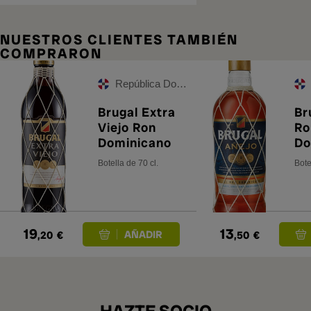
NUESTROS CLIENTES TAMBIÉN
COMPRARON
República Dominicana
Brugal Extra
Br
Viejo Ron
Ro
Dominicano
Do
Botella de 70 cl.
Bote
19
13
,20
€
,50
€