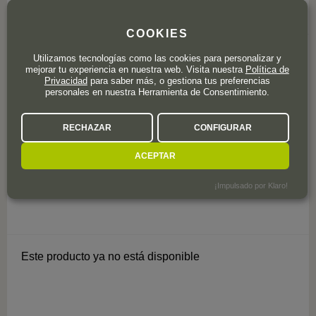
COOKIES
44 valoraciones
4,1
Utilizamos tecnologías como las cookies para personalizar y
mejorar tu experiencia en nuestra web. Visita nuestra
Política de
Privacidad
para saber más, o gestiona tus preferencias
personales en nuestra Herramienta de Consentimiento.
Castaing
Le Bloc de Foie Gras de Pato
RECHAZAR
CONFIGURAR
'Castaing' 130 g
ACEPTAR
Unidad
¡Impulsado por Klaro!
Este producto ya no está disponible