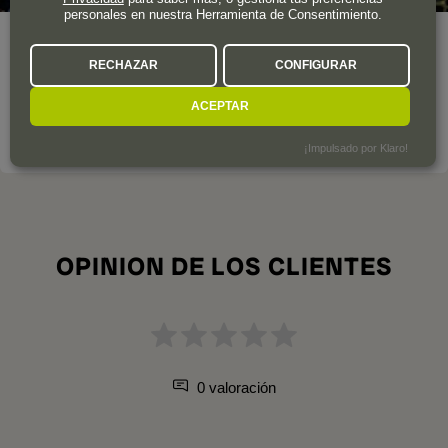
personales en nuestra Herramienta de Consentimiento.
La finca de Château Figeac destaca por su terruño
RECHAZAR
CONFIGURAR
excepcional y por su historia, estrechamente vinculada a
Saint-Émilion.
ACEPTAR
LA BODEGA A FONDO
¡Impulsado por Klaro!
OPINION DE LOS CLIENTES
0 valoración