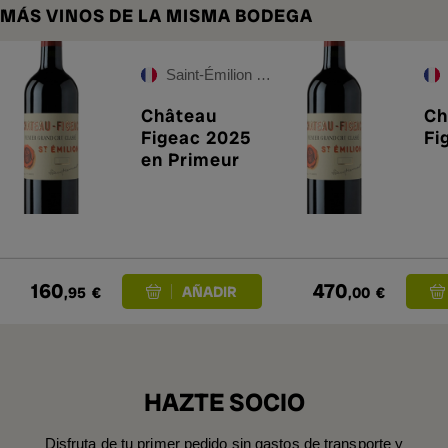
MÁS VINOS DE LA MISMA BODEGA
Saint-Émilion Grand Cru
Château
Ch
Figeac 2025
Fi
en Primeur
160
470
,95
€
,00
€
HAZTE SOCIO
Disfruta de tu primer pedido sin gastos de transporte y