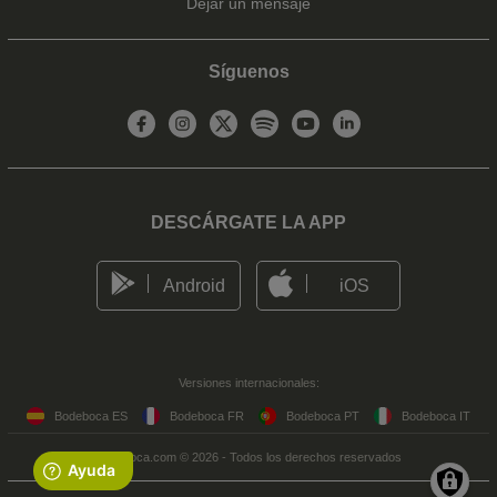
Dejar un mensaje
Síguenos
DESCÁRGATE LA APP
Android
iOS
Versiones internacionales:
Bodeboca ES
Bodeboca FR
Bodeboca PT
Bodeboca IT
Bodeboca.com © 2026 - Todos los derechos reservados