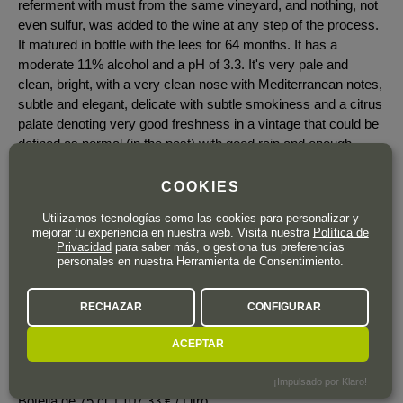
referment with must from the same vineyard, and nothing, not
even sulfur, was added to the wine at any step of the process.
It matured in bottle with the lees for 64 months. It has a
moderate 11% alcohol and a pH of 3.3. It's very pale and
clean, bright, with a very clean nose with Mediterranean notes,
subtle and elegant, delicate with subtle smokiness and a citrus
palate denoting very good freshness in a vintage that could be
defined as normal (in the past) with good rain and enough
ripeness but keeping the balance. In 2019, 5,214 bottles were
produced, slowly growing from the 874 in 2013. It was
COOKIES
disgorged a week before I tasted it in March 2025, but the rest
Utilizamos tecnologías como las cookies para personalizar y
of the bottles will be disgorged in April. (Luis Gutiérrez)
mejorar tu experiencia en nuestra web. Visita nuestra
Política de
Privacidad
para saber más, o gestiona tus preferencias
personales en nuestra Herramienta de Consentimiento.
RECHAZAR
CONFIGURAR
ACEPTAR
80
,50
€
IVA incl.
¡Impulsado por Klaro!
Botella de 75 cl.
| 107,33 € / Litro