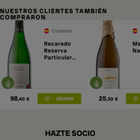
NUESTROS CLIENTES TAMBIÉN
COMPRARON
Corpinnat
Recaredo
Me
Reserva
Na
Particular
2017
98
25
,40
€
,30
€
HAZTE SOCIO