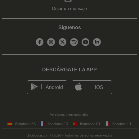
Dejar un mensaje
Síguenos
DESCÁRGATE LA APP
Android
iOS
Versiones internacionales:
Bodeboca ES
Bodeboca FR
Bodeboca PT
Bodeboca IT
Bodeboca.com © 2026 - Todos los derechos reservados