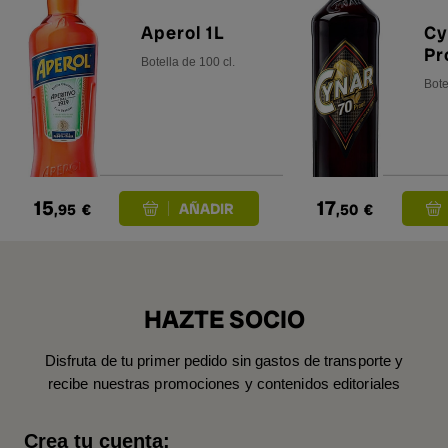
Aperol 1L
Cy
Pr
Botella de 100 cl.
Bote
15
17
,95
€
,50
€
HAZTE SOCIO
Disfruta de tu primer pedido sin gastos de transporte y
recibe nuestras promociones y contenidos editoriales
Crea tu cuenta: