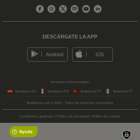
DESCÁRGATE LA APP
Android
iOS
Versiones internacionales:
Bodeboca ES
Bodeboca FR
Bodeboca PT
Bodeboca IT
Bodeboca.com © 2026 - Todos los derechos reservados
Condiciones generales
|
Política de privacidad
|
Política de cookies