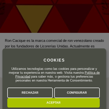
Ron Cacique es la marca comercial de ron venezolano creado
por los fundadores de Licorerías Unidas. Actualmente es
propiedad de la empresa de licores Diageo, que la distribuye
en Venezuela, España, Chile, Ecuador, México e Italia
COOKIES
LA DESTILERÍA A FONDO
Utilizamos tecnologías como las cookies para personalizar y
mejorar tu experiencia en nuestra web. Visita nuestra
Política de
Privacidad
para saber más, o gestiona tus preferencias
personales en nuestra Herramienta de Consentimiento.
RECHAZAR
CONFIGURAR
OPINION DE LOS CLIENTES
ACEPTAR