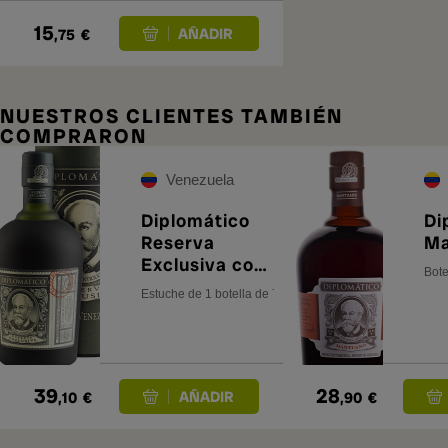
15
,75
€
NUESTROS CLIENTES TAMBIÉN
COMPRARON
Venezuela
Diplomático
Di
Reserva
Ma
Exclusiva con
Bote
Estuche
Estuche de 1 botella de 70 cl.
39
28
,10
€
,90
€