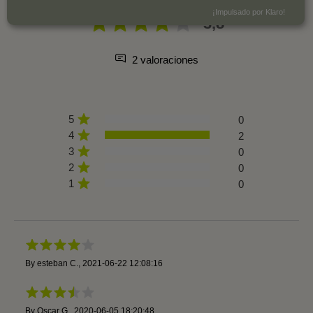
¡Impulsado por Klaro!
3,8
2 valoraciones
5
0
4
2
3
0
2
0
1
0
By
esteban C.
,
2021-06-22 12:08:16
By
Oscar G.
,
2020-06-05 18:20:48