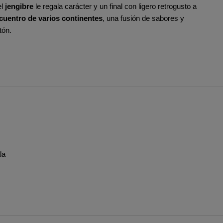
el
jengibre
le regala carácter y un final con ligero retrogusto a
cuentro de varios continentes
, una fusión de sabores y
tón.
la