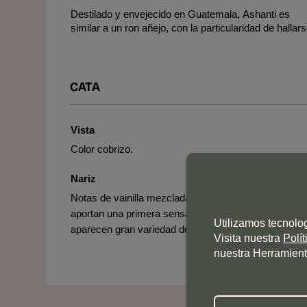
Destilado y envejecido en Guatemala, Ashanti es
similar a un ron añejo, con la particularidad de hallar
CATA
Vista
Color cobrizo.
Nariz
Notas de vainilla mezcladas con aromas cítricos que
aportan una primera sensación de frescura. Luego,
Utilizamos tecnolo
aparecen gran variedad de esencias y especias.
Visita nuestra
Polí
nuestra Herramient