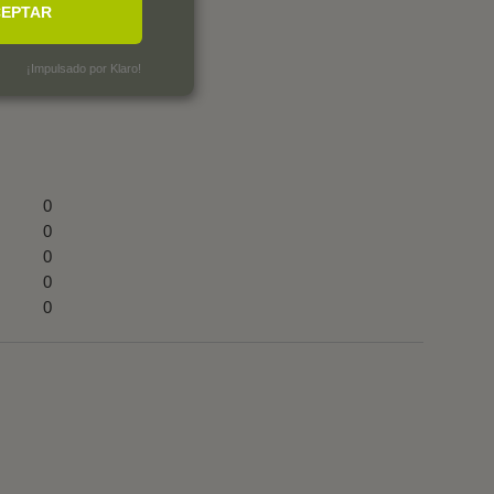
EPTAR
¡Impulsado por Klaro!
0
0
0
0
0