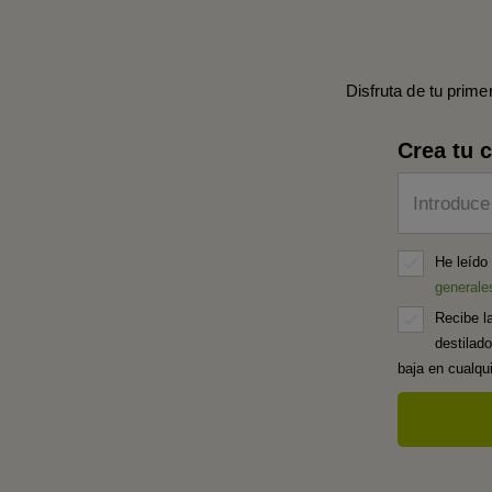
Disfruta de tu prime
Crea tu 
Introduce
He leído
generale
Recibe l
destilad
baja en cualq