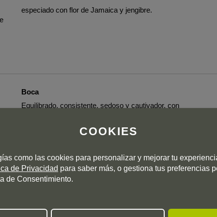
especiado con flor de Jamaica y jengibre.
se
Boca
Equilibrado, consistente, sedoso y cautivador, con
sabores que evocan a mieles tostadas y vainilla.
COOKIES
Maridaje
Solo, con hielo, en sobremesa o cócteles.
gías como las cookies para personalizar y mejorar tu experienc
tica de Privacidad
para saber más, o gestiona tus preferencias 
a de Consentimiento.