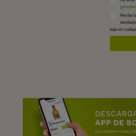
generale
Recibe l
destilad
baja en cualq