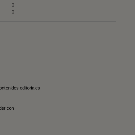
0
0
ontenidos editoriales
der con