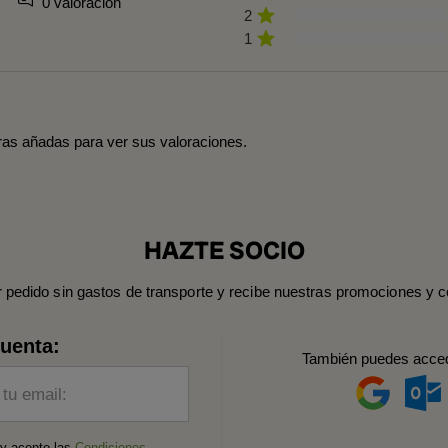
0 valoración
2
1
tras añadas para ver sus valoraciones.
HAZTE SOCIO
r pedido sin gastos de transporte y recibe nuestras promociones y c
cuenta:
También puedes acce
 tu email:
 y acepto las
Condiciones