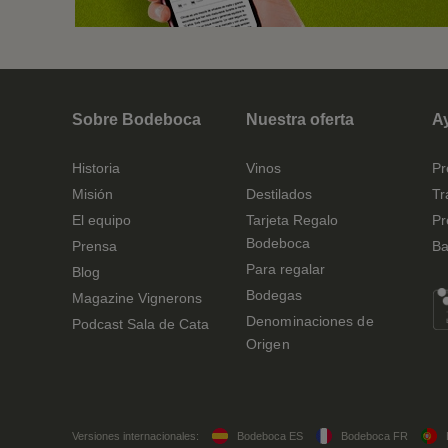
Sobre Bodeboca
Nuestra oferta
A
Historia
Vinos
Pr
Misión
Destilados
Tr
El equipo
Tarjeta Regalo
Pr
Bodeboca
Prensa
Ba
Para regalar
Blog
Bodegas
Magazine Vignerons
Denominaciones de
Podcast Sala de Cata
Origen
Versiones internacionales:
Bodeboca ES
Bodeboca FR