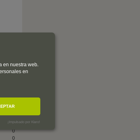
ia en nuestra web.
personales en
EPTAR
¡Impulsado por Klaro!
0
0
0