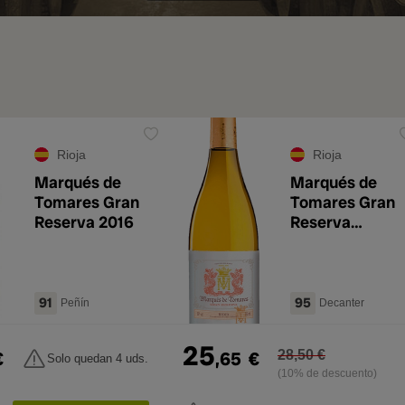
Rioja
Rioja
Marqués de
Marqués de
Tomares Gran
Tomares Gran
Reserva 2016
Reserva
Blanco 2016
91
95
Peñín
Decanter
25
€
,65
€
28,50 €
Solo quedan 4 uds.
(10% de descuento)