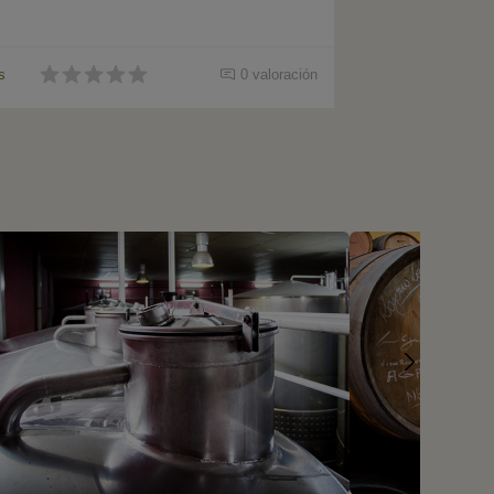
s
0 valoración