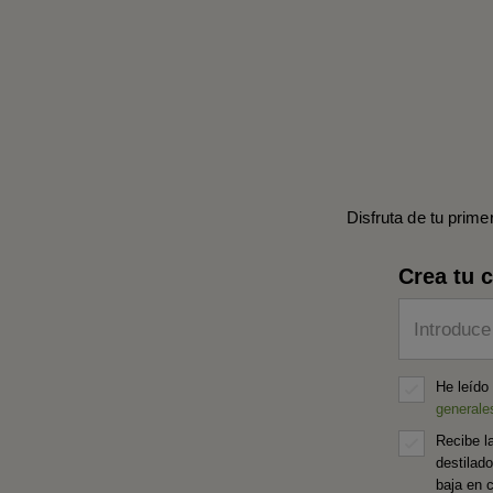
Disfruta de tu prime
Crea tu 
Introduce
He leído
generale
Recibe l
destilad
baja en 