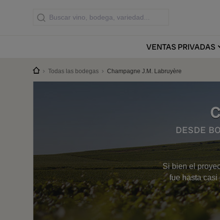
VENTAS
PRIVADAS
Todas las bodegas
Champagne J.M. Labruyère
C
DESDE B
Si bien el proye
fue hasta casi