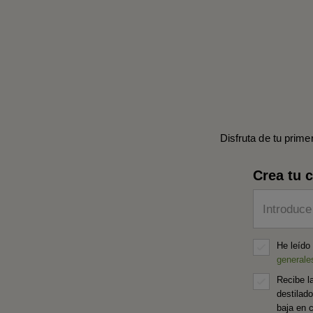
Disfruta de tu prime
Crea tu 
Introduce
He leído
generale
Recibe l
destilad
baja en 