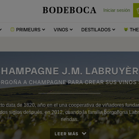
Iniciar sesión
PRIMEURS
VINOS
DESTILADOS
TH
HAMPAGNE J.M. LABRUYÈ
ORGOÑA A CHAMPAGNE PARA CREAR SUS VINOS
cto data de 1820, año en el una cooperativa de viñadores funda
 dos siglos después, en 2012, cuando la familia borgoñona Lab
riendas.
LEER MÁS