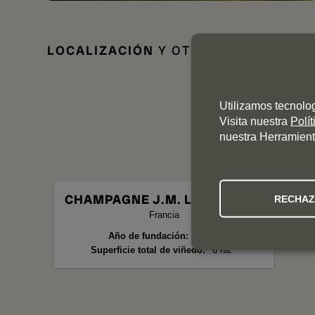
LOCALIZACIÓN
Y OTROS DATOS DE I
Utilizamos tecnolo
Visita nuestra
Polí
nuestra Herramient
CHAMPAGNE J.M. LABRUYÈRE
RECHA
Francia
Año de fundación
1820
Superficie total de viñedo
6 ha.