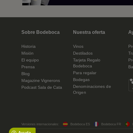
Sobre Bodeboca
Nuestra oferta
A
Historia
Vinos
Pr
Misión
Destilados
Tr
El equipo
Tarjeta Regalo
Pr
Bodeboca
Prensa
Ba
Para regalar
Blog
Bodegas
Magazine Vignerons
Denominaciones de
Podcast Sala de Cata
Origen
Versiones internacionales:
Bodeboca ES
Bodeboca FR