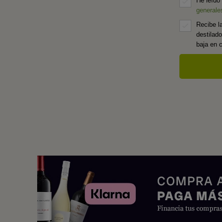
He leído
generale
Recibe l
destilad
baja en 