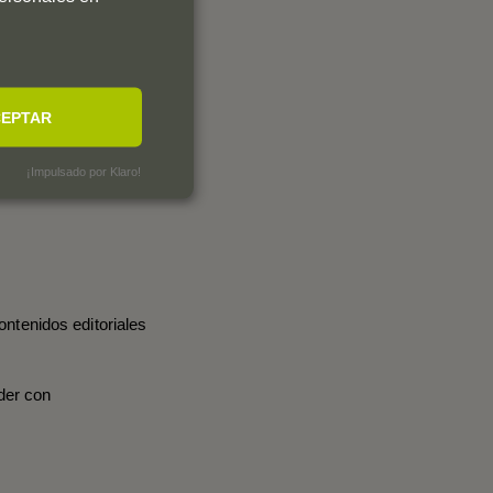
EPTAR
¡Impulsado por Klaro!
ontenidos editoriales
der con