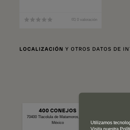
0 valoración
LOCALIZACIÓN
Y OTROS DATOS DE I
400 CONEJOS
70400
Tlacolula de Matamoros
,
OAX
Utilizamos tecnolo
México
Visita nuestra
Polí