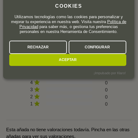
COOKIES
OPINION DE LOS CLIENTES
Utilizamos tecnologías como las cookies para personalizar y
mejorar tu experiencia en nuestra web. Visita nuestra
Política de
Privacidad
para saber más, o gestiona tus preferencias
personales en nuestra Herramienta de Consentimiento.
RECHAZAR
CONFIGURAR
0 valoración
ACEPTAR
¡Impulsado por Klaro!
5
0
4
0
3
0
2
0
1
0
Esta añada no tiene valoraciones todavía. Pincha en las otras
añadas para ver sus valoraciones.