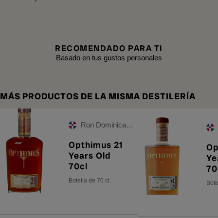
RECOMENDADO PARA TI
Basado en tus gustos personales
MÁS PRODUCTOS DE LA MISMA DESTILERÍA
Ron Dominicano
Opthimus 21
Op
Years Old
Ye
70cl
70
Botella de 70 cl.
Bote