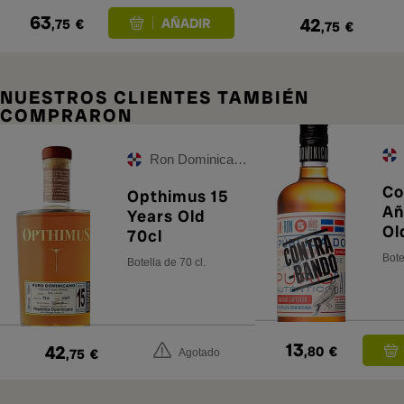
63
42
,75
€
,75
€
NUESTROS CLIENTES TAMBIÉN
COMPRARON
Ron Dominicano
Co
Opthimus 15
Añ
Years Old
Ol
70cl
Bote
Botella de 70 cl.
13
42
,80
€
,75
€
Agotado