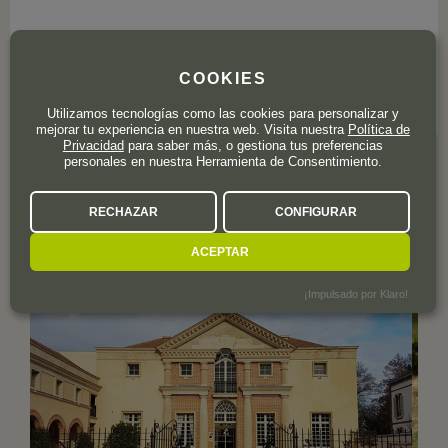
COOKIES
0 valoración
Utilizamos tecnologías como las cookies para personalizar y
mejorar tu experiencia en nuestra web. Visita nuestra
Política de
Privacidad
para saber más, o gestiona tus preferencias
personales en nuestra Herramienta de Consentimiento.
GALERÍA DE IMÁGENES
DE
RECHAZAR
CONFIGURAR
CHAMPAGNE ESTERLIN
ACEPTAR
¡Impulsado por Klaro!