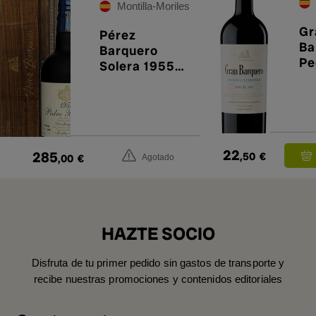
Montilla-Moriles
Gr
Pérez
Ba
Barquero
Pe
Solera 1955
Xi
PX
22
285
,50
€
,00
€
Agotado
HAZTE SOCIO
Disfruta de tu primer pedido sin gastos de transporte y
recibe nuestras promociones y contenidos editoriales