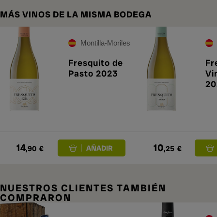
MÁS VINOS DE LA MISMA BODEGA
Montilla-Moriles
Fresquito de
Fr
Pasto 2023
Vi
20
14
10
,90
€
,25
€
NUESTROS CLIENTES TAMBIÉN
COMPRARON